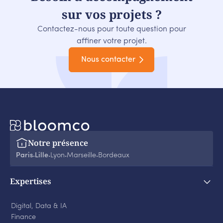
sur vos projets ?
Contactez-nous pour toute question pour
affiner votre projet.
Nous contacter
Notre présence
Paris
Lille
Lyon
Marseille
Bordeaux
‧
‧
‧
‧
Expertises
Digital, Data & IA
Finance