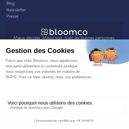
Blog
Newsletter
Presse
Mieux décider. Mieux agir. Avec les bonnes personnes.
4.8
sur
Nos engagements
Bloomco s’engage sur son impact sociétal et
environnemental et a obtenu la médaille EcoVadis
Platinium pour sa politique RSE.
CGU
Mentions légales
Politique de confidentialité
© Bloomco | 2026. Tous droits réservés.