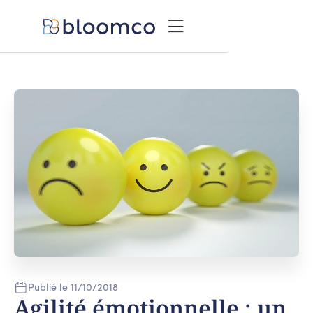
Publié le
11
/
10
/
2018
Agilité émotionnelle : un