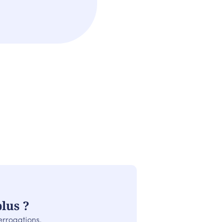
lus ?
errogations.