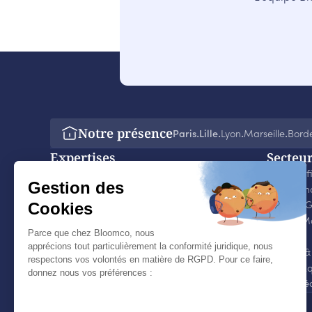
Notre présence
Paris
Lille
Lyon
Marseille
Bord
‧
‧
‧
‧
Expertises
Secteu
Digital, Data & IA
Services f
Finance
Life Scie
IT & Organisation
Retail
&
G
Management & Organisation
Luxe
&
M
Marketing & Ventes
Industrie
Opérations
Énergie
&
RH & RSE
Private Eq
Stratégie
Tech, Mé