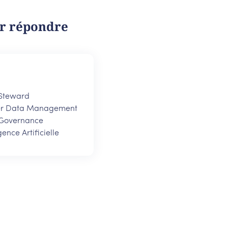
our répondre
Steward
r Data Management
Governance
igence Artificielle