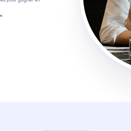
bles pour gagner en
en