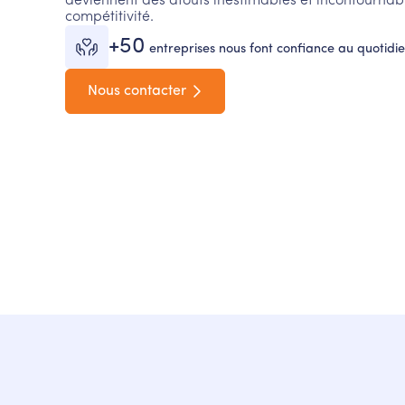
deviennent des atouts inestimables et incontourna
compétitivité.
+50
entreprises nous font confiance au quotidi
Nous contacter