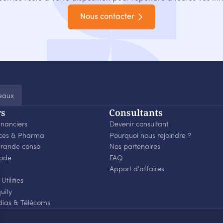
Nous contacter
eaux
rs
Consultants
inanciers
Devenir consultant
nces
&
Pharma
Pourquoi nous rejoindre ?
rande conso
Nos partenaires
ode
FAQ
Apport d'affaires
Utilities
uity
dias
&
Télécoms