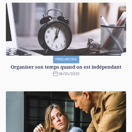
FREELANCING
Organiser son temps quand on est indépendant
18
/
01
/
2021