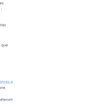
des
 :
très
t que
lances a
 une
léteront