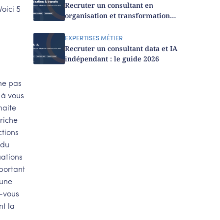
Recruter un consultant en
oici 5
organisation et transformation
indépendant : le guide 2026
EXPERTISES MÉTIER
Recruter un consultant data et IA
indépendant : le guide 2026
 ne pas
 à vous
haite
 riche
ctions
 du
uations
mportant
 une
z-vous
nt la