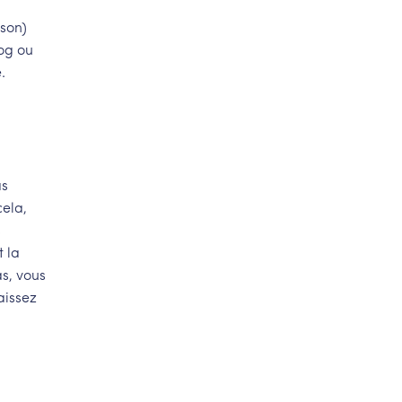
ison)
log ou
.
as
cela,
s
t la
as, vous
aissez