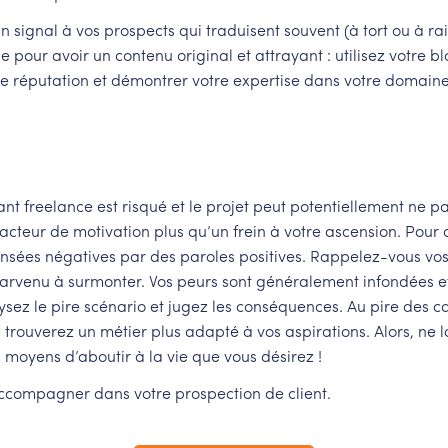
un signal à vos prospects qui traduisent souvent (à tort ou à ra
e pour avoir un contenu original et attrayant : utilisez votre b
re réputation et démontrer votre expertise dans votre domaine
nt freelance est risqué et le projet peut potentiellement ne p
facteur de motivation plus qu’un frein à votre ascension. Pour 
pensées négatives par des paroles positives. Rappelez-vous vo
 parvenu à surmonter. Vos peurs sont généralement infondées e
ysez le pire scénario et jugez les conséquences. Au pire des c
rouverez un métier plus adapté à vos aspirations. Alors, ne l
 moyens d’aboutir à la vie que vous désirez !
accompagner dans votre prospection de client.