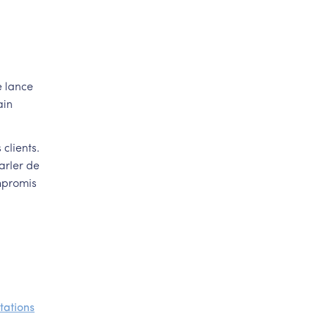
e lance
ain
clients.
arler de
ompromis
tations