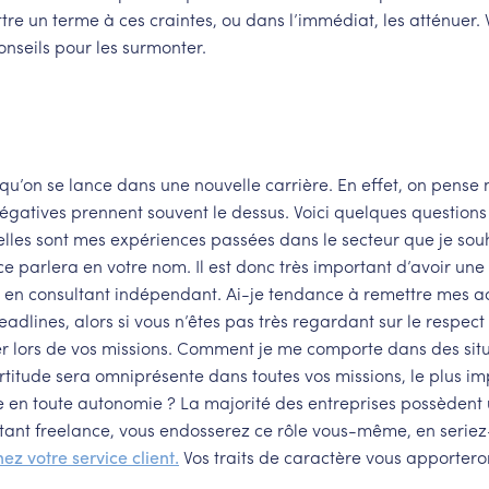
re un terme à ces craintes, ou dans l’immédiat, les atténuer. V
nseils pour les surmonter.
qu’on se lance dans une nouvelle carrière. En effet, on pense
égatives prennent souvent le dessus. Voici quelques questions
lles sont mes expériences passées dans le secteur que je sou
ce parlera en votre nom. Il est donc très important d’avoir une
 en consultant indépendant. Ai-je tendance à remettre mes a
adlines, alors si vous n’êtes pas très regardant sur le respect
iller lors de vos missions. Comment je me comporte dans des sit
ertitude sera omniprésente dans toutes vos missions, le plus i
ce en toute autonomie ? La majorité des entreprises possèdent
ultant freelance, vous endosserez ce rôle vous-même, en serie
ez votre service client.
Vos traits de caractère vous apportero