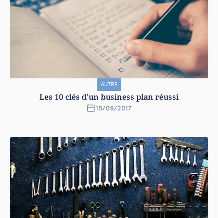
AUTRE
Les 10 clés d'un business plan réussi
15
/
09
/
2017