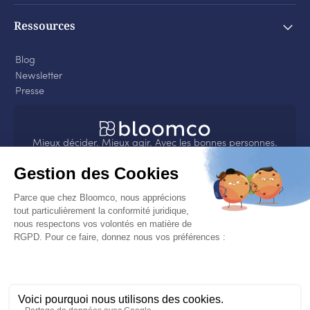
Ressources
Blog
Newsletter
Presse
Mieux décider. Mieux agir. Avec les bonnes personnes.
4.8
sur
Nos engagements
Bloomco s’engage sur son impact sociétal et
environnemental et a obtenu la médaille EcoVadis