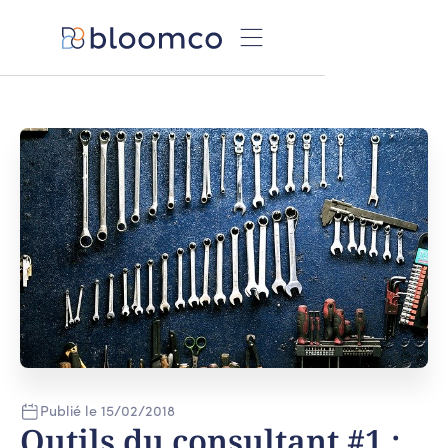
Publié le
15
/
02
/
2018
Outils du consultant #1 :