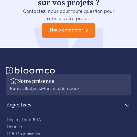
sur vos projets ?
Contactez-nous pour toute question pour
affiner votre projet.
Nous contacter
Notre présence
Paris
Lille
Lyon
Marseille
Bordeaux
‧
‧
‧
‧
Expertises
Digital, Data & IA
Finance
IT & Organisation