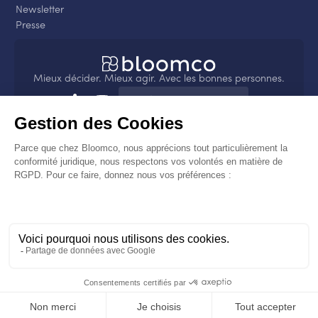
Newsletter
Presse
Mieux décider. Mieux agir. Avec les bonnes personnes.
4.8
sur
Nos engagements
Bloomco s’engage sur son impact sociétal et
environnemental et a obtenu la médaille EcoVadis
Platinium pour sa politique RSE.
CGU
Mentions légales
Politique de confidentialité
© Bloomco | 2026. Tous droits réservés.