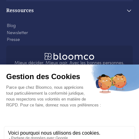
Ressources
Blog
Newsletter
Presse
Mieux décider. Mieux agir. Avec les bonnes personnes.
4.8
sur
Nos engagements
Bloomco s’engage sur son impact sociétal et
environnemental et a obtenu la médaille EcoVadis