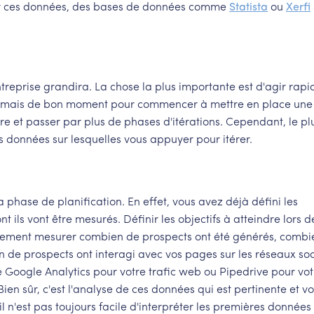
uver ces données, des bases de données comme
Statista
ou
Xerfi
ntreprise grandira. La chose la plus importante est d'agir rap
y a jamais de bon moment pour commencer à mettre en place une
e et passer par plus de phases d'itérations. Cependant, le plu
données sur lesquelles vous appuyer pour itérer.
hase de planification. En effet, vous avez déjà défini les
 ils vont être mesurés. Définir les objectifs à atteindre lors d
cilement mesurer combien de prospects ont été générés, combi
en de prospects ont interagi avec vos pages sur les réseaux soc
Google Analytics pour votre trafic web ou Pipedrive pour vot
en sûr, c'est l'analyse de ces données qui est pertinente et v
l n'est pas toujours facile d'interpréter les premières données