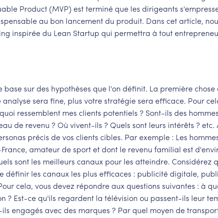
uable Product (MVP) est terminé que les dirigeants s'empress
dispensable au bon lancement du produit. Dans cet article, nou
ng inspirée du Lean Startup qui permettra à tout entreprene
e base sur des hypothèses que l'on définit. La première chose 
analyse sera fine, plus votre stratégie sera efficace. Pour cela,
 quoi ressemblent mes clients potentiels ? Sont-ils des homme
au de revenu ? Où vivent-ils ? Quels sont leurs intérêts ? etc. A
ersonas précis de vos clients cibles. Par exemple : Les hommes
rance, amateur de sport et dont le revenu familial est d'envi
quels sont les meilleurs canaux pour les atteindre. Considérez 
définir les canaux les plus efficaces : publicité digitale, publ
..Pour cela, vous devez répondre aux questions suivantes : à qu
ion ? Est-ce qu'ils regardent la télévision ou passent-ils leur t
nt-ils engagés avec des marques ? Par quel moyen de transpor