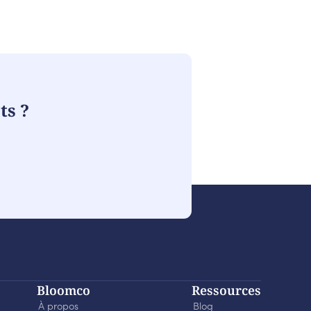
ts ?
Bloomco
Ressources
À propos
Blog