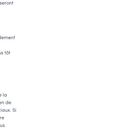
seront
idement
s tôt
e la
en de
iaux. Si
re
ous