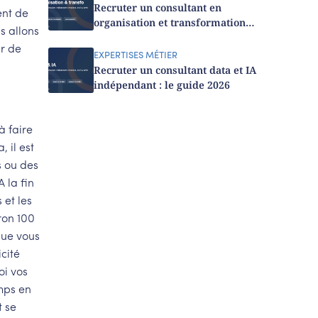
Recruter un consultant en
ent de
organisation et transformation
s allons
indépendant : le guide 2026
ur de
EXPERTISES MÉTIER
Recruter un consultant data et IA
indépendant : le guide 2026
à faire
 il est
s ou des
 la fin
 et les
ron 100
que vous
icité
oi vos
emps en
t se