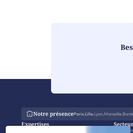
Bes
Notre présence
Paris
Lille
Lyon
Marseille
Bord
‧
‧
‧
‧
Expertises
Secteu
Digital, Data & IA
Services f