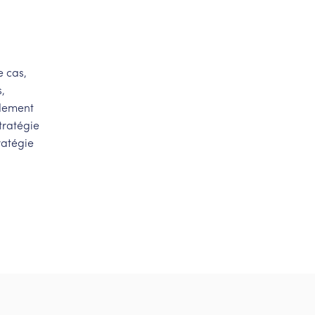
e cas,
s,
idement
tratégie
ratégie